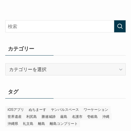
カテゴリー
カ
テ
ゴ
リ
タグ
ー
iOSアプリ
ぬちまーす
ヤンバルスペース
ワーケーション
世界遺産
利尻島
勝連城跡
厳島
名護市
壱岐島
沖縄
沖縄県
礼文島
離島
離島コンプリート