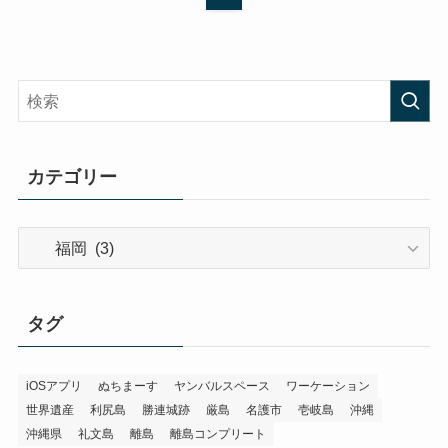
カテゴリー
カ
テ
ゴ
リ
タグ
ー
iOSアプリ
ぬちまーす
ヤンバルスペース
ワーケーション
世界遺産
利尻島
勝連城跡
厳島
名護市
壱岐島
沖縄
沖縄県
礼文島
離島
離島コンプリート